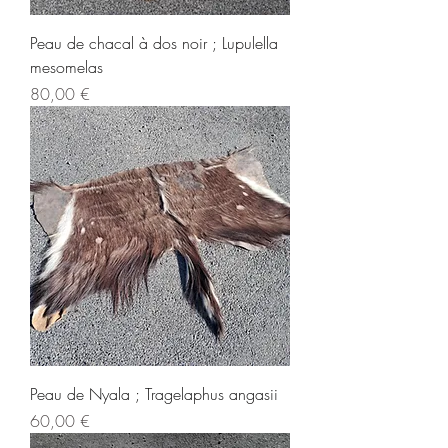
Peau de chacal à dos noir ; Lupulella
mesomelas
Prix
80,00 €
Peau de Nyala ; Tragelaphus angasii
Prix
60,00 €