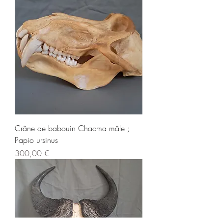
Crâne de babouin Chacma mâle ;
Papio ursinus
Prix
300,00 €