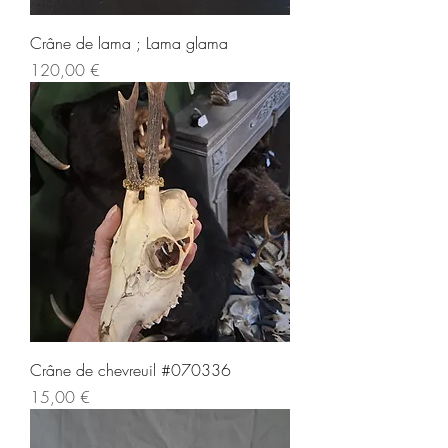
Crâne de lama ; Lama glama
Prix
120,00 €
Crâne de chevreuil #070336
Prix
15,00 €