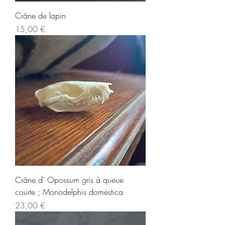
Crâne de lapin
Prix
15,00 €
Crâne d' Opossum gris à queue
courte ; Monodelphis domestica
Prix
23,00 €