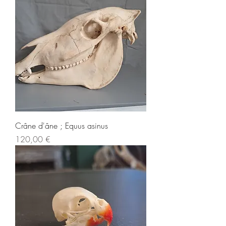
Crâne d'âne ; Equus asinus
Prix
120,00 €