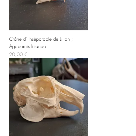
Crâne d' Inséparable de Lilian ;
Agapornis lilianae
Prix
20,00 €