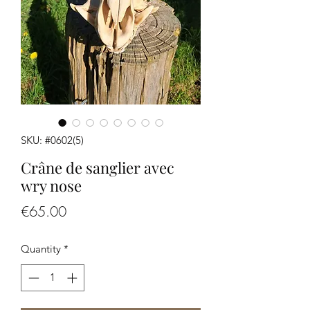
SKU: #0602(5)
Crâne de sanglier avec
wry nose
Price
€65.00
Quantity
*