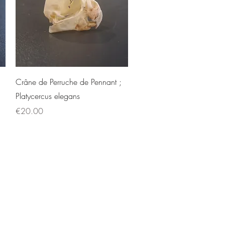
Quick View
Crâne de Perruche de Pennant ;
Platycercus elegans
Price
€20.00