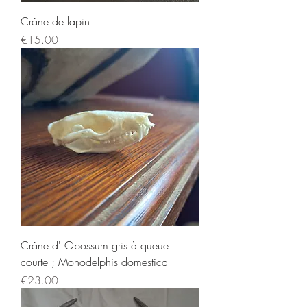
Crâne de lapin
Price
€15.00
Crâne d' Opossum gris à queue
courte ; Monodelphis domestica
Price
€23.00