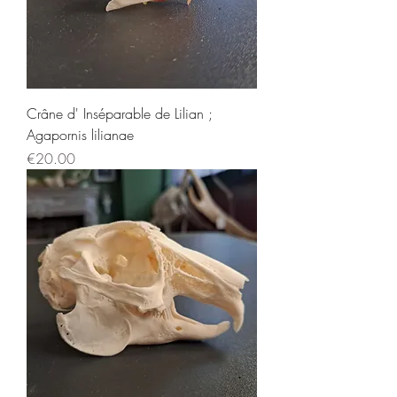
Crâne d' Inséparable de Lilian ;
Agapornis lilianae
Price
€20.00