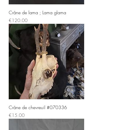
Crâne de lama ; Lama glama
Price
€120.00
Crâne de chevreuil #070336
Price
€15.00