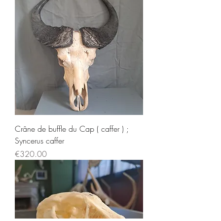
Crâne de buffle du Cap ( caffer ) ;
Syncerus caffer
Price
€320.00