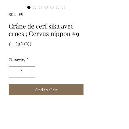
SKU: #9
Crâne de cerf sika avec
crocs ; Cervus nippon #9
Price
€130.00
Quantity
*
Add to Cart
Crâne de cerf sika avec crocs ; Cervus
nippon #2
Dimensions: 50 x 34 x 27 cm environ