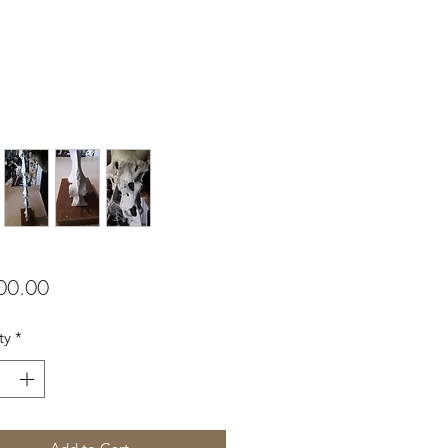
Price
00.00
ty
*