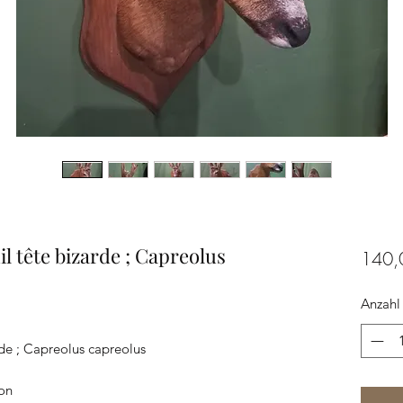
l tête bizarde ; Capreolus
140,
Anzahl
rde ; Capreolus capreolus
ron