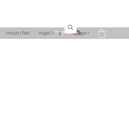
Hirsch / Reh
Vogel / Vogel
catégorie
Anmelden