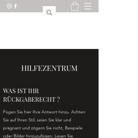
KURIOSESKABINETT
LORIENT
HILFEZENTRUM
WAS IST IHR
RÜCKGABERECHT ?
Fügen Sie hier Ihre Antwort hinzu. Achten
Sie auf Ihren Stil, seien Sie klar und
prägnant und zögern Sie nicht, Beispiele
oder Bilder hinzuzufügen. Lesen Sie