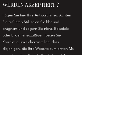
WERDEN AKZEPTIERT ?
Fügen Sie hier Ihre Antwort hinzu. Achten
Sie auf Ihren Stil, seien Sie klar und
prägnant und zögern Sie nicht, Beispiele
oder Bilder hinzuzufügen. Lesen Sie
Korrektur, um sicherzustellen, dass
diejenigen, die Ihre Website zum ersten Mal
besuchen, Ihre Botschaft sofort verstehen.
WAS IST IHR
RÜCKGABERECHT ?
Fügen Sie hier Ihre Antwort hinzu. Achten
Sie auf Ihren Stil, seien Sie klar und
prägnant und zögern Sie nicht, Beispiele
oder Bilder hinzuzufügen. Lesen Sie