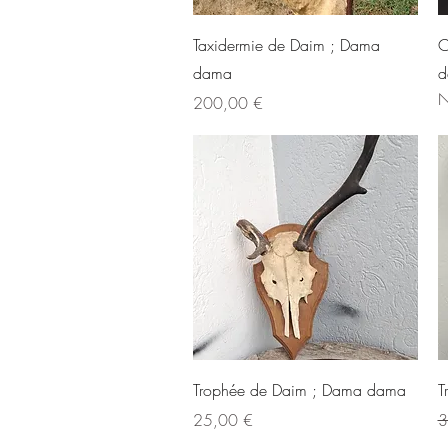
Schnellansicht
Taxidermie de Daim ; Dama
C
dama
d
N
Preis
200,00 €
Schnellansicht
Trophée de Daim ; Dama dama
T
Preis
S
25,00 €
3