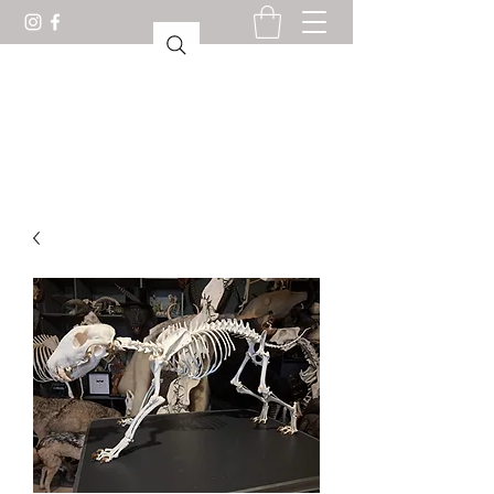
KURIOSESKABINETT
LORIENT