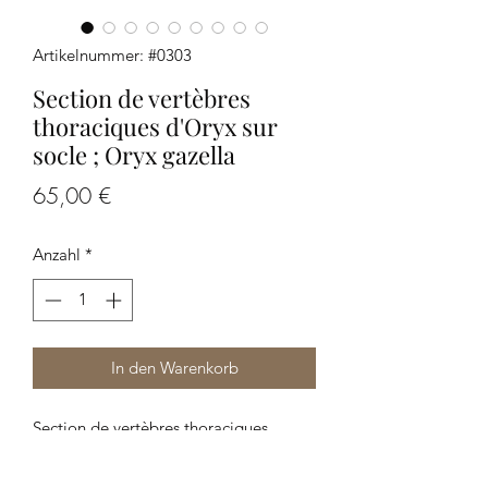
Artikelnummer: #0303
Section de vertèbres
thoraciques d'Oryx sur
socle ; Oryx gazella
Preis
65,00 €
Anzahl
*
In den Warenkorb
Section de vertèbres thoraciques
d'Oryx ; Oryx gazella fusionnée