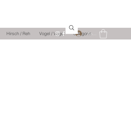
Hirsch / Reh
Vogel / Vogel
catégorie
Anmelden