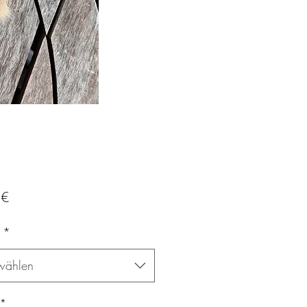
Preis
 €
*
wählen
*