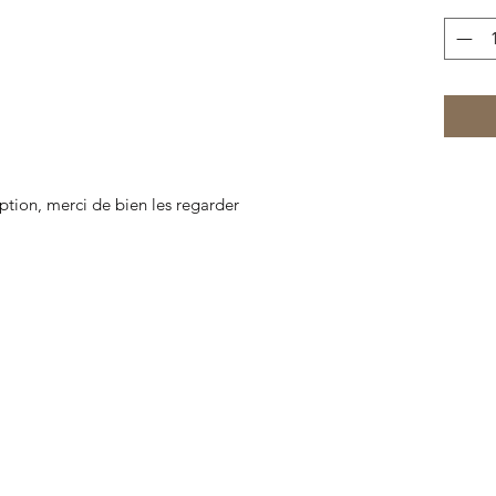
iption, merci de bien les regarder
© 2022 Kuriositätenkabinett Lorient. Erstellt mit Wix.com