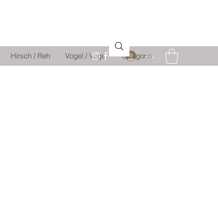
Hirsch / Reh
Vogel / Vogel
catégorie
Anmelden