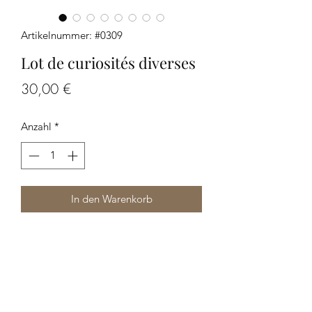
Artikelnummer: #0309
Lot de curiosités diverses
Preis
30,00 €
Anzahl
*
In den Warenkorb
Lot de curiosités diverses idéales pour
créateurs
Les photos font partie de la
description, merci de bien les regarder.