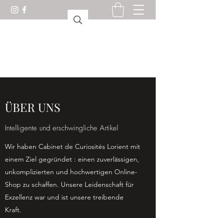
KURIOSESKABINETT
LORIENT
ÜBER UNS
Intelligente und erschwingliche Artikel
Wir haben Cabinet de Curiosités Lorient mit
einem Ziel gegründet : einen zuverlässigen,
unkomplizierten und hochwertigen Online-
Shop zu schaffen. Unsere Leidenschaft für
Exzellenz war und ist unsere treibende
Kraft.