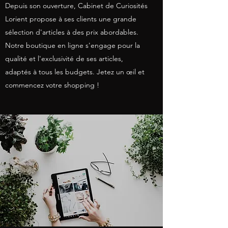
Depuis son ouverture, Cabinet de Curiosités
Lorient propose à ses clients une grande
sélection d'articles à des prix abordables.
Notre boutique en ligne s'engage pour la
qualité et l'exclusivité de ses articles,
adaptés à tous les budgets. Jetez un œil et
commencez votre shopping !