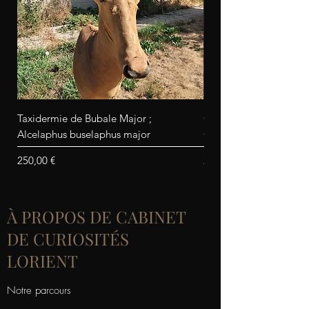
Taxidermie de Bubale Major ;
Crâne de chien / Ratie
Alcelaphus buselaphus major
Canis familiaris
Prix
Prix
250,00 €
25,00 €
À PROPOS DE CABINET
DE CURIOSITÉS
LORIENT
Notre parcours