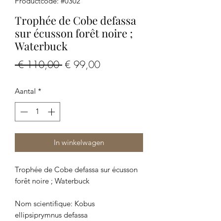
Productcode: #0302
Trophée de Cobe defassa
sur écusson forêt noire ;
Waterbuck
Normale
Verkoopprijs
 € 110,00 
€ 99,00
prijs
Aantal
*
In winkelwagen
Trophée de Cobe defassa sur écusson
forêt noire ; Waterbuck
Nom scientifique: Kobus
ellipsiprymnus defassa