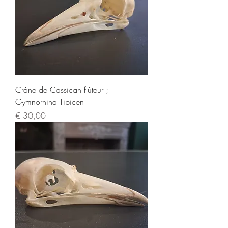
Crâne de Cassican flûteur ;
Gymnorhina Tibicen
Prijs
€ 30,00