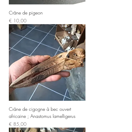
Crâne de pigeon
Prijs
€ 10,00
Crâne de cigogne à bec ouvert
africaine ; Anastomus lamelligerus
Prijs
€ 85,00