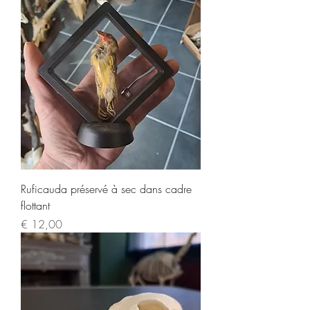
Ruficauda préservé à sec dans cadre
flottant
Prijs
€ 12,00