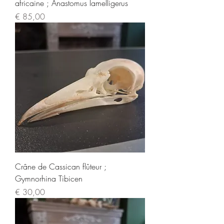
africaine ; Anastomus lamelligerus
Prijs
€ 85,00
Crâne de Cassican flûteur ;
Gymnorhina Tibicen
Prijs
€ 30,00