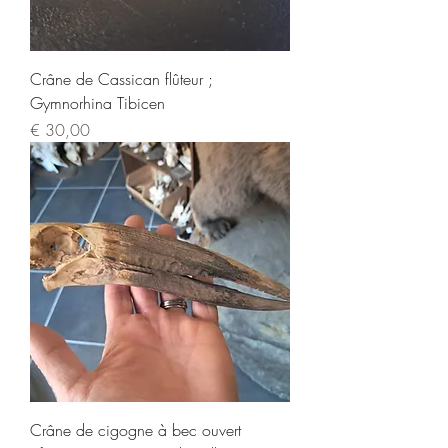
Crâne de Cassican flûteur ;
Gymnorhina Tibicen
Prijs
€ 30,00
Crâne de cigogne à bec ouvert