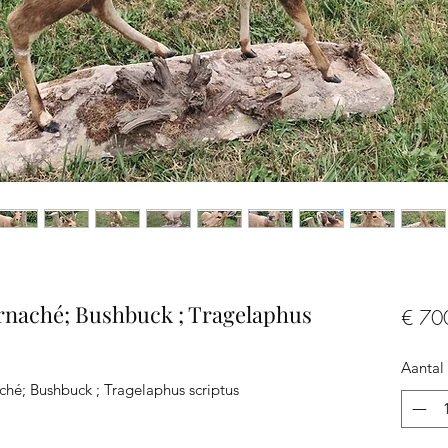
rnaché; Bushbuck ; Tragelaphus
€ 70
Aantal
hé; Bushbuck ; Tragelaphus scriptus