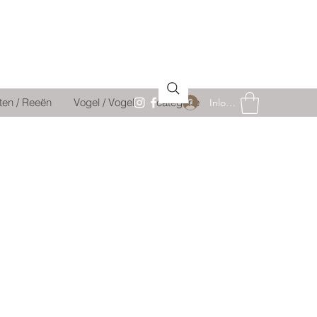
ten / Reeën
Vogel / Vogel
catégorie
Inloggen