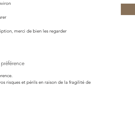
nviron
urer
ription, merci de bien les regarder
 préférence
érence.
s risques et périls en raison de la fragilité de