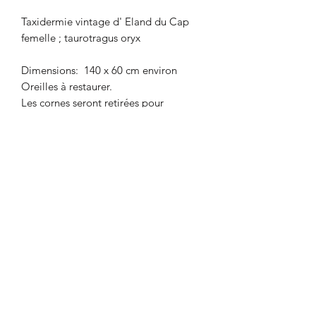
Taxidermie vintage d' Eland du Cap
femelle ; taurotragus oryx
Dimensions: 140 x 60 cm environ
Oreilles à restaurer.
Les cornes seront retirées pour
l'expédition.
Envoi uniquement en Europe à cause
de son poids.
-Les photos font partie de la
description, merci de bien les regarder
Envoi en Europe uniquement
Envoi en Europe uniquement