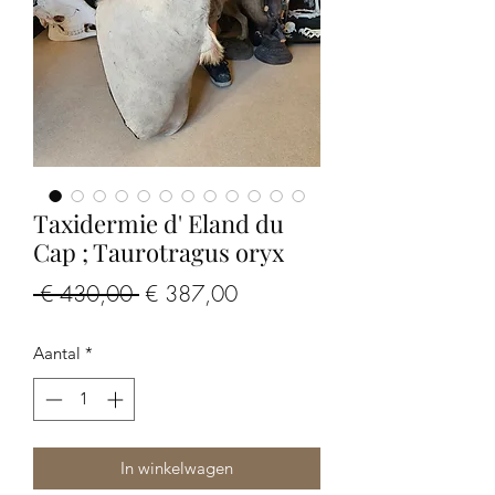
Taxidermie d' Eland du
Cap ; Taurotragus oryx
Normale
Verkoopprijs
 € 430,00 
€ 387,00
prijs
Aantal
*
In winkelwagen