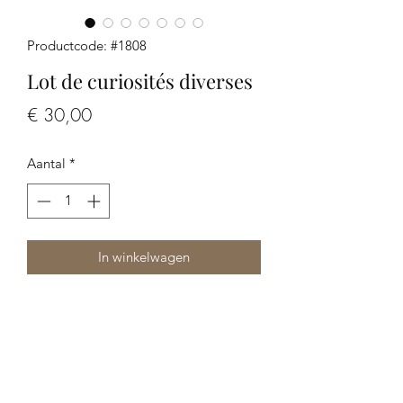
Productcode: #1808
Lot de curiosités diverses
Prijs
€ 30,00
Aantal
*
In winkelwagen
Lot de curiosités diverses idéales pour
créateurs
Les photos font partie de la
description, merci de bien les regarder.