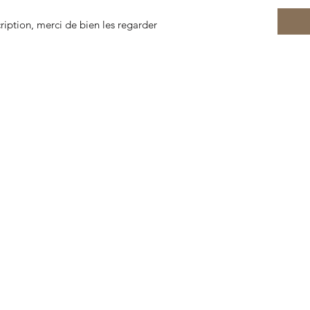
cription, merci de bien les regarder
© 2022 door Rariteitenkabinet Lorient. Gemaakt met Wix.com