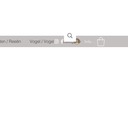
ten / Reeën
Vogel / Vogel
catégorie
Inloggen