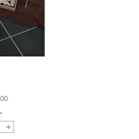
Prijs
,00
*