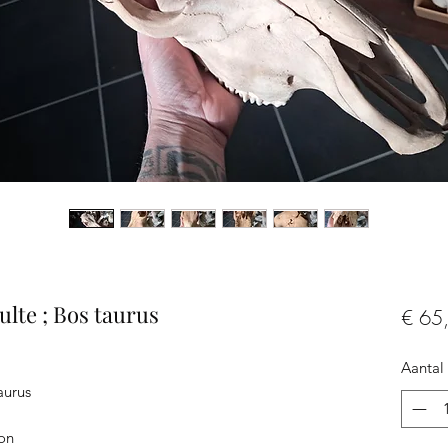
lte ; Bos taurus
€ 65
Aantal
aurus
ron