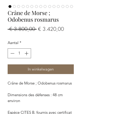
Crâne de Morse ;
Odobenus rosmarus
Normale
Verkoopprijs
 € 3.800,00 
€ 3.420,00
prijs
Aantal
*
In winkelwagen
Crâne de Morse ; Odobenus rosmarus
Dimensions des défenses : 48 cm
environ
Espèce CITES B, fournis avec certificat