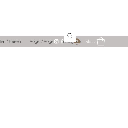
ten / Reeën
Vogel / Vogel
catégorie
Inloggen