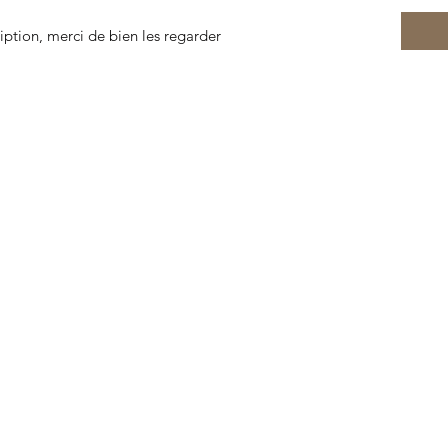
ription, merci de bien les regarder
© 2022 door Rariteitenkabinet Lorient. Gemaakt met Wix.com