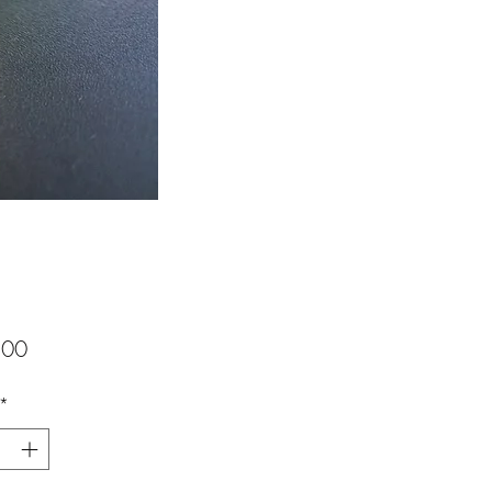
Prijs
,00
*