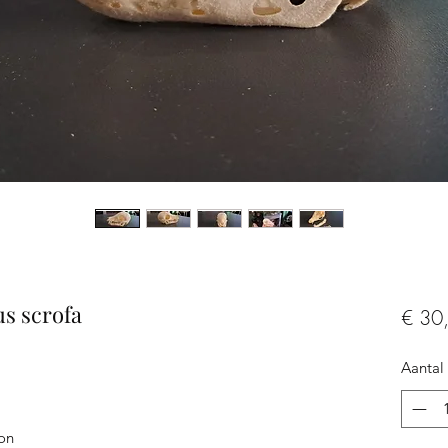
s scrofa
€ 30
Aantal
ron