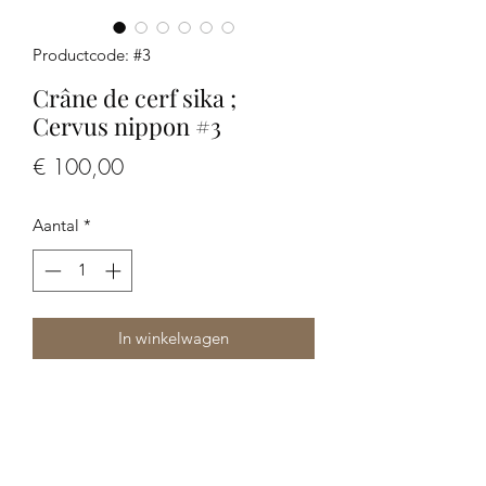
Productcode: #3
Crâne de cerf sika ;
Cervus nippon #3
Prijs
€ 100,00
Aantal
*
In winkelwagen
Crâne de cerf sika ; Cervus nippon #3
Dimensions: 38 x 26,5 x 25 cm environ