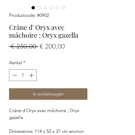
Productcode: #0902
Crâne d' Oryx avec
mâchoire ; Oryx gazella
Normale
Verkoopprijs
 € 250,00 
€ 200,00
prijs
Aantal
*
In winkelwagen
Crâne d'Oryx avec mâchoire ; Oryx
gazella
Dimensions: 114 x 52 x 37 cm environ