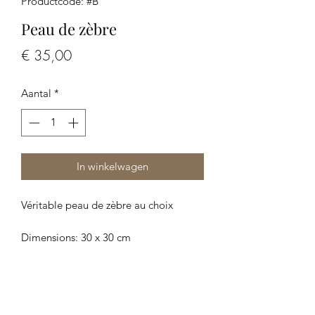
Productcode: #B
Peau de zèbre
Prijs
€ 35,00
Aantal
*
In winkelwagen
Véritable peau de zèbre au choix
Dimensions: 30 x 30 cm
-Les photos font partie de la
description, merci de bien les regarder