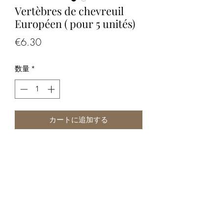
Vertèbres de chevreuil
Européen ( pour 5 unités)
価
€6.30
格
数量
*
カートに追加する
Vertèbres de chevreuil Européen ( pour
5 unités)
Photos non contractuelles, vous
recevrez un lot de 5 vertèbres prisent
au hasard dans notre stock disponible.