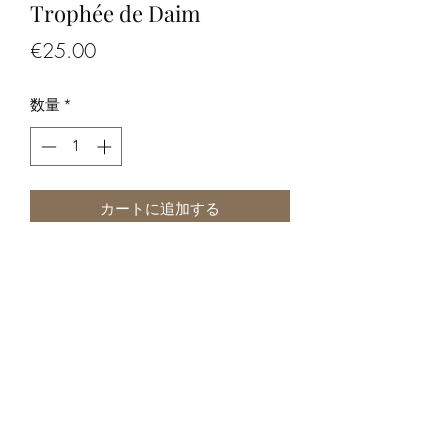
Trophée de Daim
価
€25.00
格
数量
*
カートに追加する
Trophée de Daim
-Les photos font partie de la
description, merci de bien les regarder