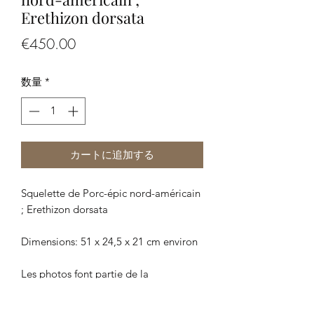
Erethizon dorsata
価
€450.00
格
数量
*
カートに追加する
Squelette de Porc-épic nord-américain
; Erethizon dorsata
Dimensions: 51 x 24,5 x 21 cm environ
Les photos font partie de la
description, merci de bien les regarder