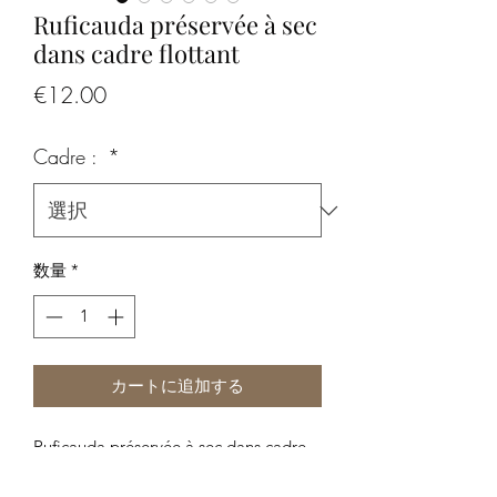
Ruficauda préservée à sec
dans cadre flottant
価
€12.00
格
Cadre :
*
数量
*
カートに追加する
Ruficauda préservée à sec dans cadre
flottant