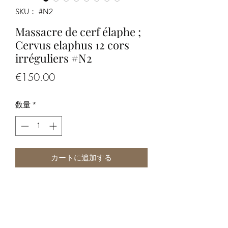
SKU： #N2
Massacre de cerf élaphe ;
Cervus elaphus 12 cors
irréguliers #N2
価
€150.00
格
数量
*
カートに追加する
Massacre de cerf élaphe ; Cervus
elaphus 12 cors irréguliers #N2
Dimensions: 80 x 67 x 57 cm environ