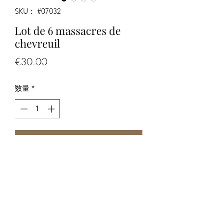
SKU： #07032
Lot de 6 massacres de
chevreuil
価
€30.00
格
数量
*
カートに追加する
Lot de 6 massacres de chevreuil
-Les photos font partie de la
description, merci de bien les regarder