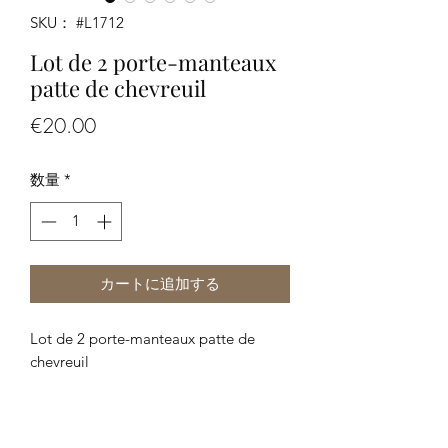
SKU： #L1712
Lot de 2 porte-manteaux
patte de chevreuil
価
€20.00
格
数量
*
カートに追加する
Lot de 2 porte-manteaux patte de
chevreuil
Dimensions: 91 x 10 x 10 cm environ
Légère perte de poils sur certaines