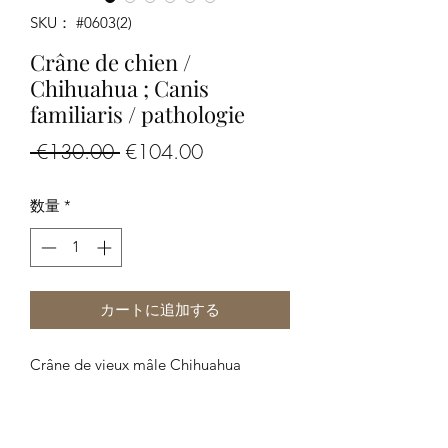
SKU： #0603(2)
Crâne de chien /
Chihuahua ; Canis
familiaris / pathologie
通
セ
 €130.00 
€104.00
常
ー
数量
*
価
ル
格
価
格
カートに追加する
Crâne de vieux mâle Chihuahua
Dimensions: 8 x 6,5 x 5 cm environ
Intervention vétérinaire intéressante :