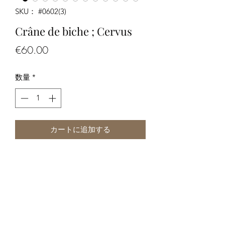
SKU： #0602(3)
Crâne de biche ; Cervus
価
€60.00
格
数量
*
カートに追加する
Crâne de biche
Dimensions: 35 x 15 x 17 cm environ
-Les photos font partie de la
description, merci de bien les regarder