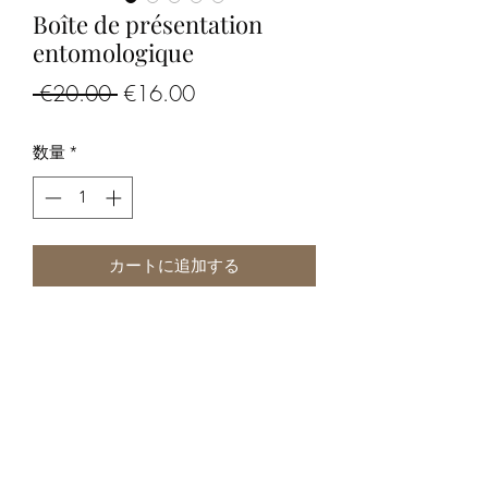
Boîte de présentation
entomologique
通
セ
 €20.00 
€16.00
常
ー
数量
*
価
ル
格
価
格
カートに追加する
Boîte de présentation entomologique
Dimensions: 40 x 30 x 6 cm environ
-Les photos font partie de la
description, merci de bien les regarder