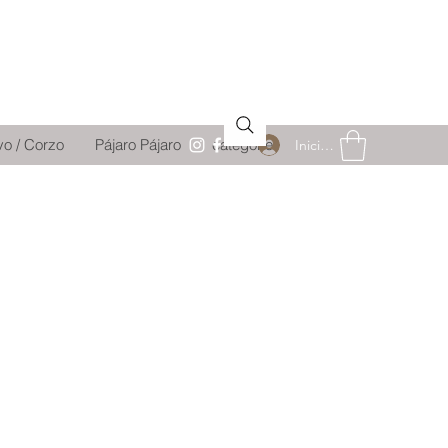
vo / Corzo
Pájaro Pájaro
catégorie
Iniciar sesión