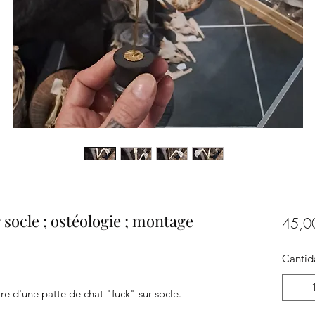
r socle ; ostéologie ; montage
45,0
Cantid
 d'une patte de chat "fuck" sur socle.