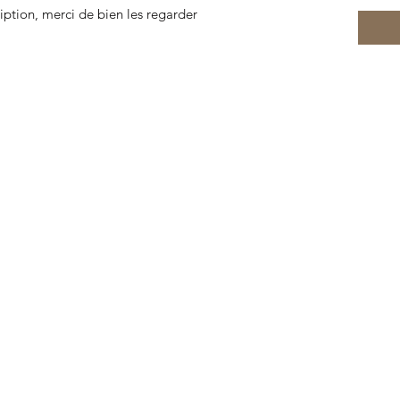
ription, merci de bien les regarder
© 2022 por Gabinete de Curiosidades Lorient. Creado con