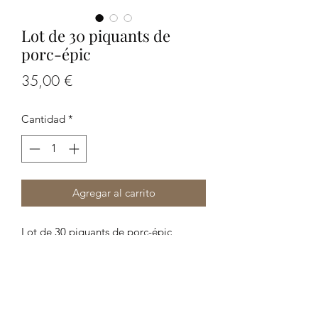
Lot de 30 piquants de
porc-épic
Precio
35,00 €
Cantidad
*
Agregar al carrito
Lot de 30 piquants de porc-épic
Longueur : entre 11 et 23 cm de long
environ
Les photos font partie de la