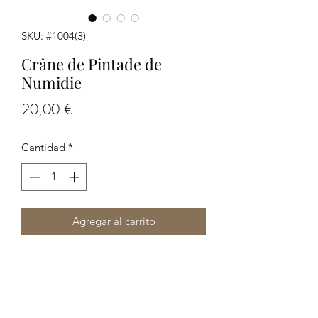
SKU: #1004(3)
Crâne de Pintade de
Numidie
Precio
20,00 €
Cantidad
*
Agregar al carrito
Crâne de Pintade de Numidie
Dimension: 7 cm environ