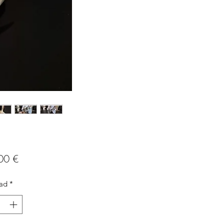
Precio
00 €
ad
*