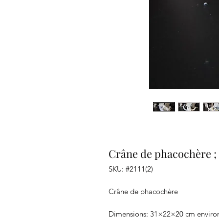
Crâne de phacochère ;
SKU: #2111(2)
Crâne de phacochère
Dimensions: 31×22×20 cm enviro