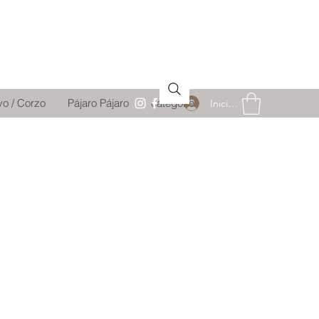
vo / Corzo
Pájaro Pájaro
catégorie
Iniciar sesión