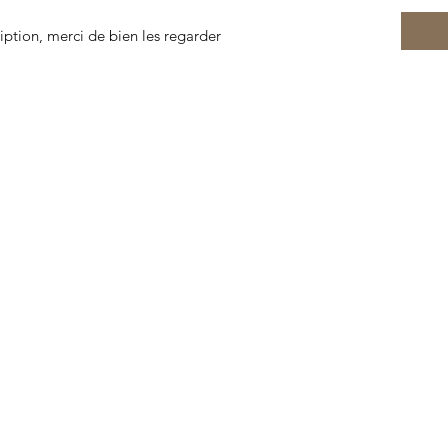
ription, merci de bien les regarder
© 2022 por Gabinete de Curiosidades Lorient. Creado con