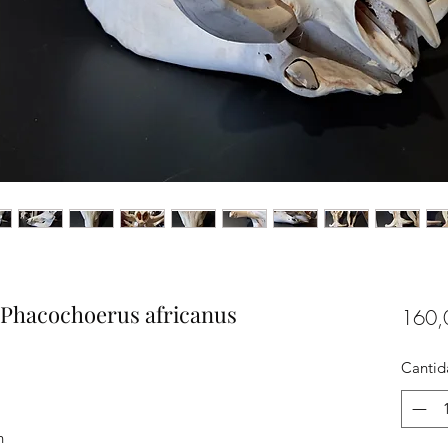
 Phacochoerus africanus
160,
Cantid
n