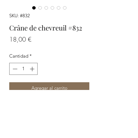
SKU: #832
Crâne de chevreuil #832
Precio
18,00 €
Cantidad
*
Agregar al carrito
Crâne de chevreuil #832
Les photos font partie de la
description, merci de bien les regarder