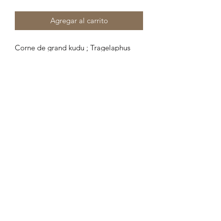
Agregar al carrito
Corne de grand kudu ; Tragelaphus
strepsiceros ; noyau osseux
Dimensions : en ligne droite: 52,5 cm
environ
67 cm environ en suivant la courbure
Circonférence à la base: 18,5 cm
environ
-Les photos font partie de la
description, merci de bien les regarder